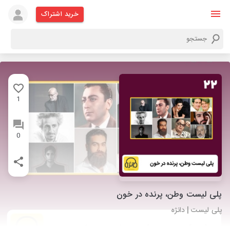
خرید اشتراک
1
0
پلی لیست وطن، پرنده در خون
پلی لیست | دانژه