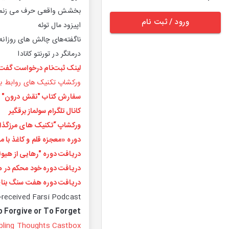
بخشش واقعی حرف می زنم. ای
ورود / ثبت نام
اپیزود مال توئه
ناگفته‌های چالش های روزانه 
درمانگر در تورنتو کانادا
لینک ثبت‌نام درخواست گفت‌و
ورکشاپ تکنیک های روابط بع
سفارش کتاب "نقش درون"
کانال تلگرام سولماز برقگیر
ورکشاپ “تکنیک های مرزگذا
دوره‌ «معجزه‌ قلم و کاغذ با
دریافت دوره "رهایی از هیول
دریافت دوره خود محکم در 
دریافت دوره هفت سنگ بنای 
-received Farsi Podcast
 Forgive or To Forget?
bling Thoughts Castbox