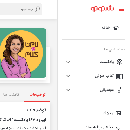
خانه
دسته بندی ها
پادکست
کتاب صوتی
موسیقی
توضیحات
کامنت ها
توضیحات
وبلاگ
اپیزود ۱۸۳ پادکست "لام تا کلام" : بخشش یا فراموشی؟
بخش برنامه ساز
اون لحظه‌ست که متوجه میشی 