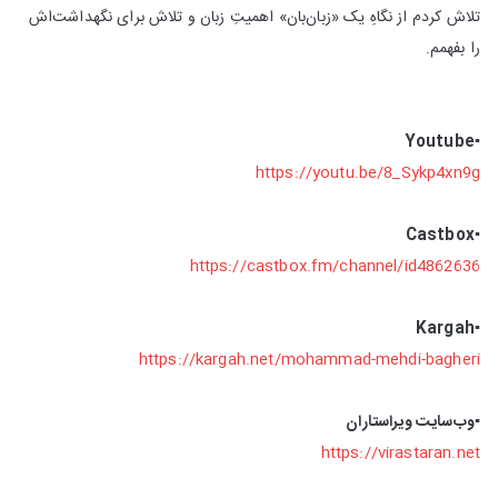
تلاش کردم از نگاهِ یک «زبان‌بان» اهمیتِ زبان و تلاش برای نگهداشت‌اش
را بفهمم.
Youtube
▪️
https://youtu.be/8_Sykp4xn9g
Castbox
▪️
https://castbox.fm/channel/id4862636
▪️Kargah
https://kargah.net/mohammad-mehdi-bagheri
▪️وب‌سایت ویراستاران
https://virastaran.net