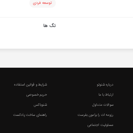
توسعه فردی
تگ ها
درباره شنوتو
شرایط و قوانین استفاده
ارتباط با ما
حریم خصوصی
سوالات متداول
شنوباکس
رزومه ات را برامون بفرست
راهنمای ساخت پادکست
مسئولیت اجتماعی