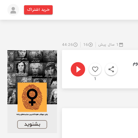
خرید اشتراک
1 سال پیش
16
44:26
وم
1