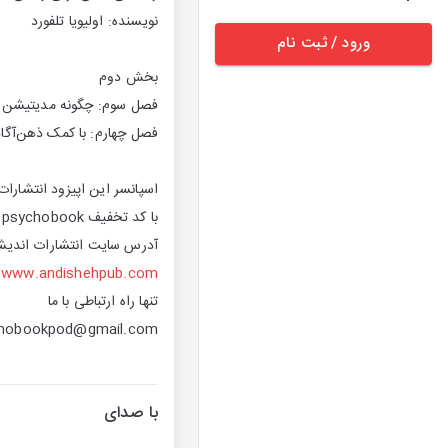
نویسنده: اولیویا تلفورد
ورود / ثبت نام
بخش دوم
فصل سوم: چگونه مدیتیشن ک
فصل چهارم: با کمک ذهن‌آگا
اسپانسر این اپیزود انتشارا
با کد تخفیف psychobook از سایت انتشارات اندیشه آگاه ۲۰ درصد تخفیف دریافت کنید
آدرس سایت انتشارات اندیشه
www.andishehpub.com
تنها راه ارتباطی با ما
hobookpod@gmail.com
با صدای