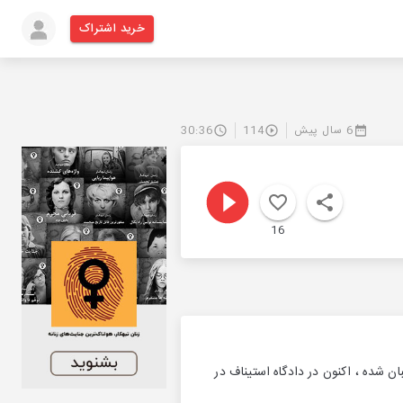
خرید اشتراک
6 سال پیش
114
30:36
16
 شده ، اکنون در دادگاه استیناف در