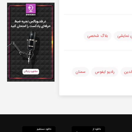
 نمایشی
بلاگ شخصی
لدین
رادیو ایفوس
سمنان