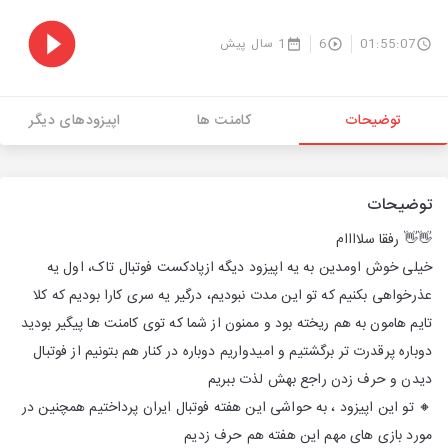
01:55:07
6
1 سال پیش
توضیحات
کامنت ها
اپیزودهای دیگر
توضیحات
👋👋 رفقا سلاااام
خیلی خوش اومدین به یه اپیزود دیگه ازپادکست فوتبال تاک، اول یه
عذرخواهی بکنیم که تو این مدت نبودیم، درگیر یه سری کارا بودیم که کلا
تایم هامون به هم ریخته بود و ممنون از شما که توی کامنت ها پیگیر بودید
دوباره پرقدرت تر برگشتیم و امیدواریم دوباره در کنار هم بتونیم از فوتبال
دیدن و حرف زدن راجع بهش لذت ببریم
🔸 تو این اپیزود ، به حواشی این هفته فوتبال ایران پرداختیم همچنین در
مورد بازی های مهم این هفته هم حرف زدیم