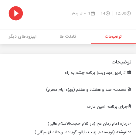
12:00
14
1 سال پیش
توضیحات
کامنت ها
اپیزودهای دیگر
توضیحات
📻 #رادیو_مهدویت| برنامه چشم به راه
🎬 قسمت: صد و هشتاد و هفتم (ویژه‌ ایام محرم)
🎙اجرای برنامه: امین عارف
▫️درباره امام زمان عج (در کلام حجت‌الاسلام عالی)
▫️دلنوشته‌ (نویسنده: زینب بابالو، گوینده: ریحانه فهیم‌ثانی)