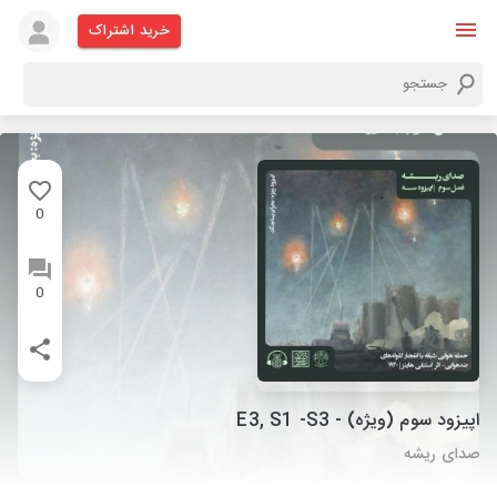
خرید اشتراک
0
0
اپیزود سوم (ویژه) - E3, S1 -S3
صدای ریشه