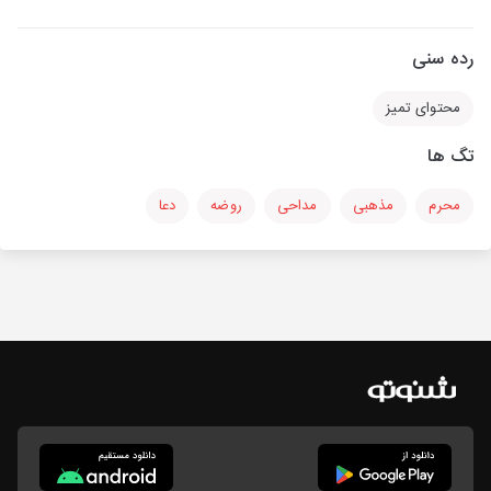
رده سنی
محتوای تمیز
تگ ها
محرم
مذهبی
مداحی
روضه
دعا