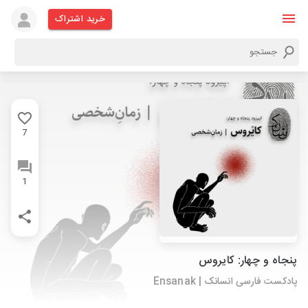
خرید اشتراک
7
1
پنجاه و چهار: کایروس
پادکست فارسی انسانک | Ensanak