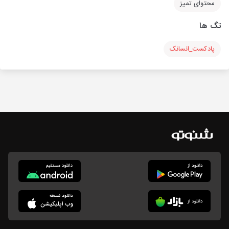
محتوای تمیز
تگ ها
پادکست_انسانک