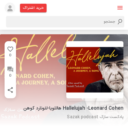
خرید اشتراک
0
0
Hallelujah -Leonard Cohen هاللویا-لئونارد کوهن
پادکست سازک Sazak podcast