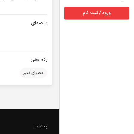
ورود / ثبت نام
با صدای
رده سنی
محتوای تمیز
پادکست