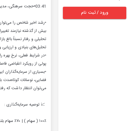
03:41▪️حجت سرهنگی، مدیر سرمایه گذاری سبدگردان الماس
ورود / ثبت نام
▫️رشد اخیر شاخص را می‌توان
تحلیلی و رفتار نسبتاً بالغ ب
تحلیل‌های بنیادی و ارزیابی وا
▫️در شرایط فعلی، نرخ بهره 
پولی از رویکرد انقباضی فاصل
▫️بسیاری از سرمایه‌گذاران 
فضایی، نوسانات کوتاه‌مدت با
می‌توان انتظار داشت که رفت
📈 توصیه سرمایه‌گذاری :
۱۰۰٪ ( سهام ) | ۷۰٪ سهام بلند مدت \ ۲۰٪ سهام مبتنی بر بازده و ۱۰٪ درآمد ثابت