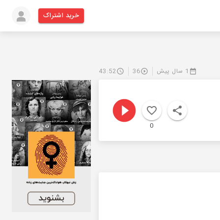
خرید اشتراک
1 سال پیش
36
43:52
0