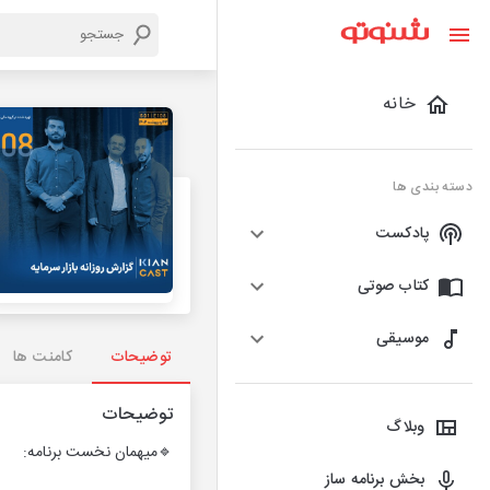
خانه
دسته بندی ها
پادکست
کتاب صوتی
موسیقی
توضیحات
کامنت ها
توضیحات
وبلاگ
🔹میهمان نخست برنامه:
بخش برنامه ساز