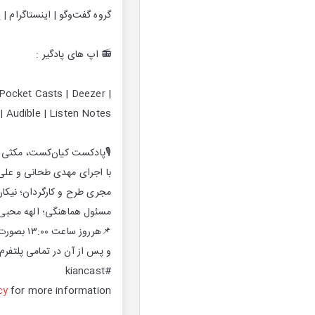
گروه گفت‌وگو | اینستاگرام | یوتیوب | توییتر 
📻 اپ های پادگیر :
Pocket Casts | Deezer |
 | TuneIn | Audible | Listen Notes
🎙پادکست کیان‌کست، مکثی بر
با اجرای مهدی طحانی و عل
مجری طرح و کارگردان؛ نیکا
مسئول هماهنگی؛ الهه محبی
📌هرروز ساعت ۱۳:۰۰ بصورت زنده در کانال تلگرام @kiancasts
و پس از آن در تمامی پلتفرم
#kiancast
cy
for more information.