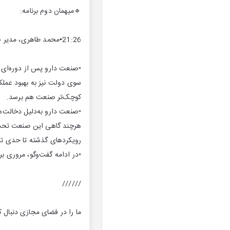
🔹میهمان دوم برنامه:
21:26▪️محمد طاهری، مدیر صندوق فارما
▫️صنعت دارو پس از دوره‌ای ا
سوی دولت نیز به بهبود عملکر
کوچک‌تر صنعت هم برسد.
▫️صنعت دارو به‌دلیل دخالت‌
هرچند گاهی این صنعت تحت ف
رویکردهای گذشته تا حدی تغ
▫️در ادامه گفت‌وگو، مروری 
//////
ما را در فضای مجازی دنبال کن