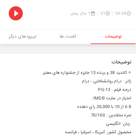
50:26
21
1 سال پیش
توضیحات
کامنت ها
اپیزودهای دیگر
توضیحات
⭐️ كانديد 38 و برنده 13 جایزه از جشنواره های معتبر
ژانر : درام روانشناختی - درام
درجه فیلم : PG-13
امتیاز در سایت IMDB :
6.8 از 10 با 20,000 رای دهنده
نمره منتقدین : 70/100
زبان: انگلیسی
محصول کشور: آمریکا ، اسپانیا ، فرانسه