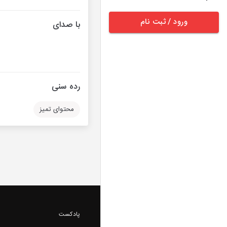
ورود / ثبت نام
با صدای
رده سنی
محتوای تمیز
پادکست