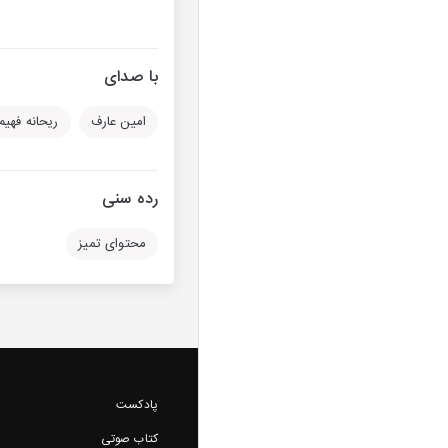
با صدای
امین عارف
ریحانه فهیم‌
رده سنی
محتوای تمیز
پادکست
کتاب صوتی