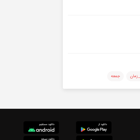
_زمان
جمعه