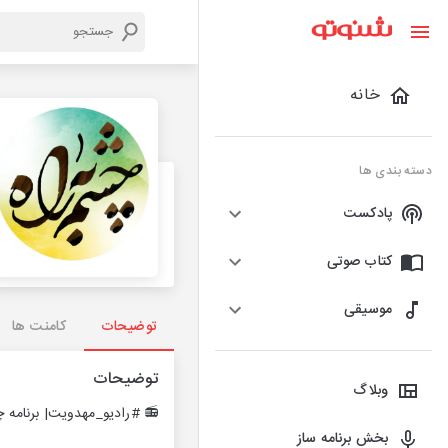
خانه
دسته بندی ها
پادکست
کتاب صوتی
موسیقی
توضیحات
کامنت ها
توضیحات
وبلاگ
📻 #رادیو_مهدویت| برنامه 
بخش برنامه ساز