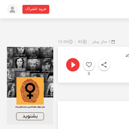
خرید اشتراک
1 سال پیش
43
12:00
د
0