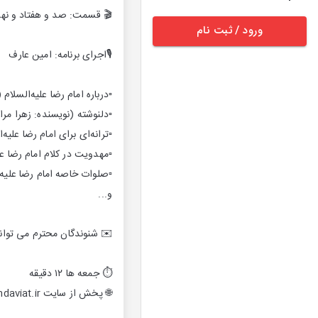
🎬 قسمت: صد و هفتاد و نهم (
ورود / ثبت نام
🎙اجرای برنامه: امین عارف
▫️درباره امام رضا علیه‌السلا
▫️دلنوشته‌ (نویسنده: زهرا مرا
▫️ترانه‌ای برای امام رضا علیه
▫️مهدویت در کلام امام رضا عل
▫️صلوات خاصه امام رضا علیه‌
و...
✉️ شنوندگان محترم می توانند با ارسال نظرات خود به سامانه 
⏱ جمعه ها ۱۲ دقیقه
🌐 پخش از سایت mahdaviat.ir