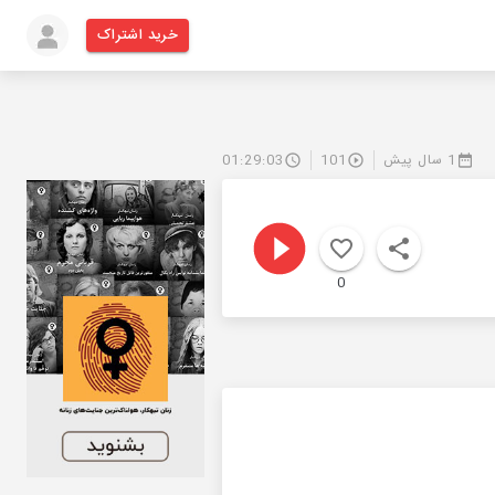
خرید اشتراک
1 سال پیش
101
01:29:03
0