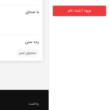
ورود / ثبت نام
با صدای
رده سنی
محتوای تمیز
پادکست