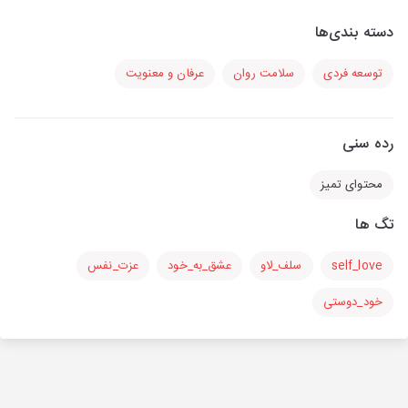
دسته بندی‌ها
توسعه فردی
سلامت روان
عرفان و معنویت
رده سنی
محتوای تمیز
تگ ها
self_love
سلف_لاو
عشق_به_خود
عزت_نفس
خود_دوستی