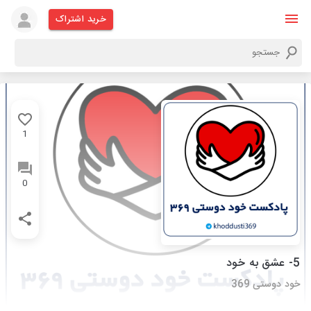
خرید اشتراک
1
0
5- عشق به خود
خود دوستی 369