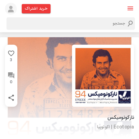
خرید اشتراک
3
0
نارکونومیکس
Ecotopia | اکوتوپیا