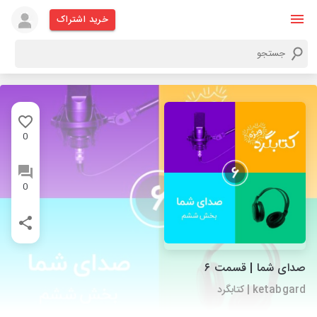
خرید اشتراک
0
0
صدای شما | قسمت ۶
ketabgard | کتابگرد