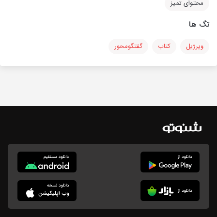
محتوای تمیز
تگ ها
ویرژیل
کتاب
گفتگومحور