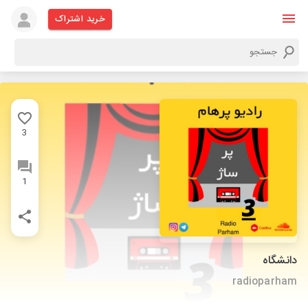
خرید اشتراک
3
1
دانشگاه
radioparham