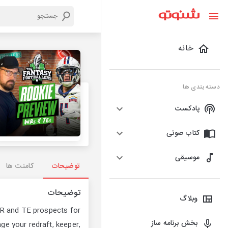
خانه
دسته بندی ها
پادکست
کتاب صوتی
موسیقی
توضیحات
کامنت ها
توضیحات
وبلاگ
 WR and TE prospects for
بخش برنامه ساز
ge your redraft, keeper,