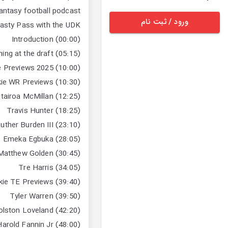
antasy football podcast.
ورود / ثبت نام
asty Pass with the UDK+
(00:00) Introduction
(05:15) Quick Question - Reaching at the draft
(10:00) 2025 Rookie Previews
(10:30) Rookie WR Previews
(12:25) Tetairoa McMillan
(18:25) Travis Hunter
(23:10) Luther Burden III
(28:05) Emeka Egbuka
(30:45) Matthew Golden
(34:05) Tre Harris
(39:40) Rookie TE Previews
(39:50) Tyler Warren
(42:20) Colston Loveland
(48:00) Harold Fannin Jr.