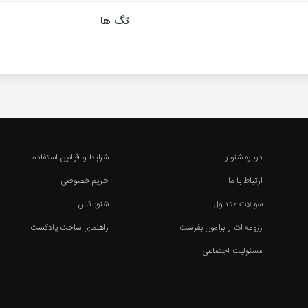
تگ ها
درباره شنوتو
شرایط و قوانین استفاده
ارتباط با ما
حریم خصوصی
سوالات متداول
شنوباکس
رزومه ات را برامون بفرست
راهنمای ساخت پادکست
مسئولیت اجتماعی