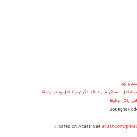
م و نهم
وطیقا
|
اینستاگرام بوطیقا
|
تلگرام بوطیقا
|
توییتر بوطیقا
می باش بوطیقا
Hosted on Acast. See
acast.com/priva