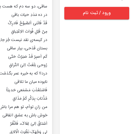
‌ساقی، دو سه دم که هست ب
ورود / ثبت نام
‌در ده مَدَدِ حیات باقی
‌قَدْ فَاتَنی اَلصَّبوُحْ فَادرِکْ
‌مِنْ قَبْلِ فُوَاتَ الاِعْتِباقِ
‌در کیسه‌ی نقد نیست جُز جا
‌بستان قَدَحی، بیار ساقی
‌کَم اَصبِرُ قَدْ صَبَرْتُ حَتّی
‌رُوحی بَلَغَتْ اِلیَ التَّراقِ
دردا! که به خیره عمر بگذشت
نابوده میان ما تلاقی
فَاسْتَعْذَبَ مَسْمَعی حَدیثاً
مُذْتابَ بِذِکْرِ کَمْ مَذَاقِ
من زانِ تواَم، تو هم مرا باش
خوش باش به عشقِ اتفاقی
اَشتاقُ اِلیَ لِقاکَ، فَانْظُرْ
لی وَجْهَکَ نَظْرَتَ الْاَلاقِ