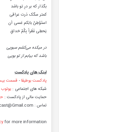
بگذار که بر درِ تو باشد
کمتر سگک دَرت عراقی
استَوْطِنُ بابَکم عَسی اَن
یَحطِی نَظَراً بِکُمْ حَداقِ
در میکده می‌کشم سبویی
باشد که بیابم از تو بویی
‌‌‌لینک های پادکست
پادکست بوطیقا
-
قسمت بیست
‌شبکه های اجتماعی :
یوتوب ب
‌حمایت مالی از پادکست :
حا
تماس : BoutighaPodcast@Gmail.com
cy
for more information.