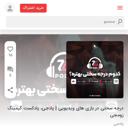
خرید اشتراک
16
5
درجه سختی در بازی های ویدیویی | پادجی، پادکست گیمینگ
زومجی
پادجی