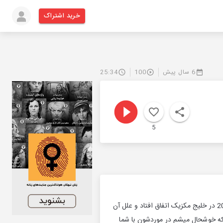
خرید اشتراک
6 سال پیش
100
25:34
5
در این اپیزود پادکست تیمچه(اپیزود شماره 10) درباره فاجعه نشت نفتی دیپ واتر هورایزن که در آوریل 2010 در خلیج مکزیک اتفاق افتاد و علل آن
 که خوشحال میشم در موردشون با شما