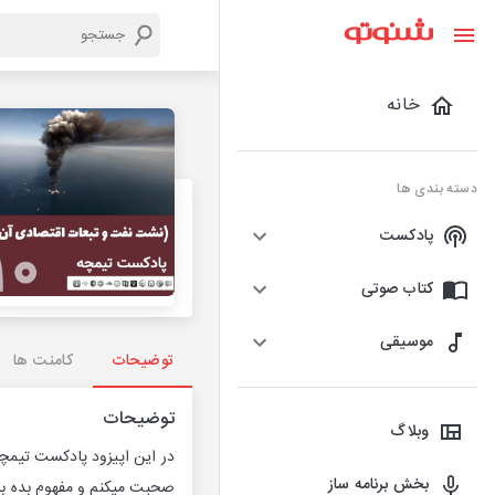
خانه
دسته بندی ها
پادکست
کتاب صوتی
موسیقی
توضیحات
کامنت ها
توضیحات
وبلاگ
بخش برنامه ساز
صحبت میکنم و مفهوم بده بست