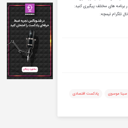
 برنامه های مختلف پیگیری کنید:
https://po اینستاگرام تیمچه: https://www.instagram.com/timcheh_cast/ کانال تلگرام تیمچه:
سینا موسوی
پادکست اقتصادی