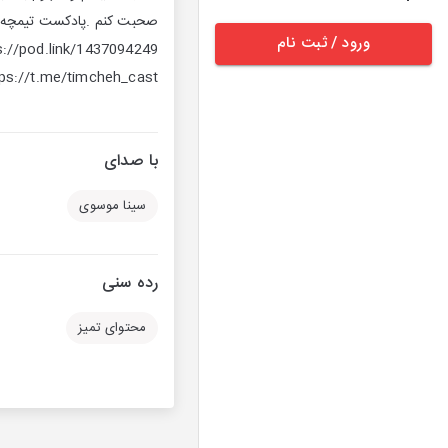
صحبت کنم .پادکست تیمچه در 
ورود / ثبت نام
tps://t.me/timcheh_cast
با صدای
سینا موسوی
رده سنی
محتوای تمیز