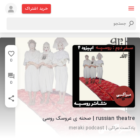
خرید اشتراک
0
0
russian theatre | صحنه ی عروسک روسی
پادکست مراکی | meraki podcast