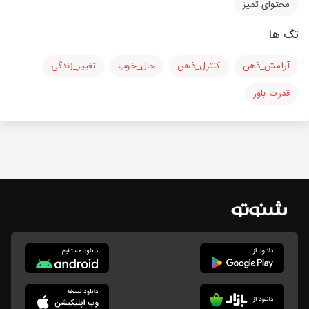
محتوای تمیز
تگ ها
آرامش_ذهن
کنترل_ذهن
حال_خوب
تغییر_زندگی
قدرت_باور