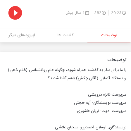
20:23
382
1 سال پیش
توضیحات
کامنت ها
اپیزودهای دیگر
توضیحات
با ما برای سفر به گذشته همراه شوید، چگونه علم روانشناسی (خانم ذهن)
و دستگاه قضایی (آقای چکش) باهم آشنا شدند؟
سرپرست:فائزه درویشی
سرپرست نویسندگان: آیه حجتی
سرپرست ادیت: آریان عاشوری
نویسندگان: ارسلان احمدپور، سبحان عائشی