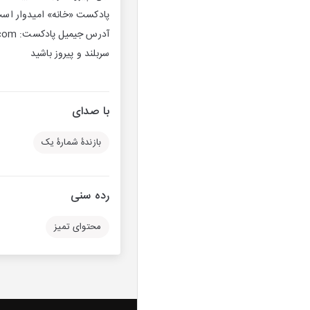
پادکست «خانه» امیدوار است 
آدرس جیمیل پادکست: kh.fan.kerman@gmail.com
سربلند و پیروز باشید
با صدای
بازندۀ شمارۀ یک
رده سنی
محتوای تمیز