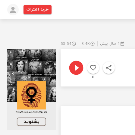
خرید اشتراک
1 سال پیش
8.4K
53:54
0