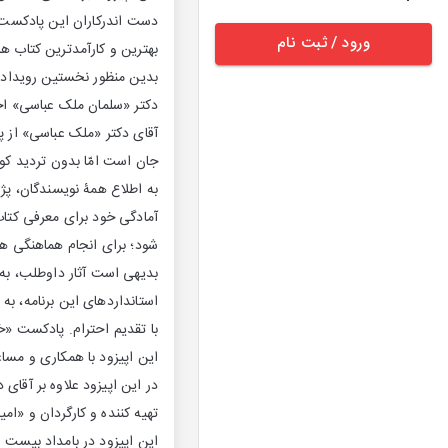
دست اندرکاران این پادکست، 
ورود / ثبت نام
بهترین و کارآمدترین کتاب ها
بدین منظور نخستین رویداد م
دکتر «سلمان ملک عباسی» ا
آقای دکتر «ملک عباسی» از پ
جان است امّا بدون تردید کوچ
به اطلاع همۀ نویسندگان، پ
آمادگی خود برای معرفی کتا
شود؛ برای انجام هماهنگی ها
بدیهی است آثار داوطلب، ب
استانداردهای این برنامه، به
با تقدیم احترام. پادکست «خ
این اپیزود با همکاری و مس
در این اپیزود علاوه بر آقا
تهیه کننده و کارگردان و «ام
این اپیزود در بامداد بیست و