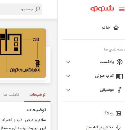
خانه
دسته بندی ها
پادکست
کتاب صوتی
موسیقی
توضیحات
کامنت ها
توضیحات
وبلاگ
سلام و عرض ادب و احترام
بخش برنامه ساز
این اپیزود، برنامه ای مستق