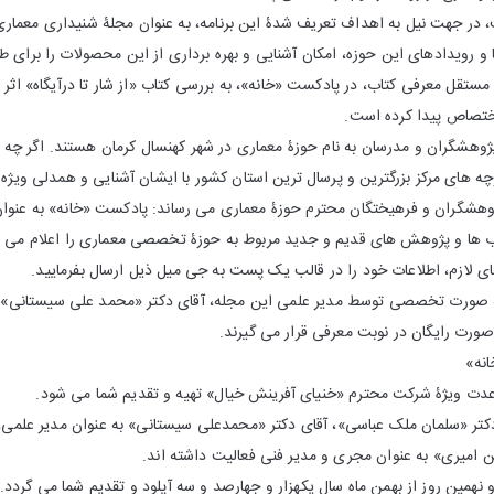
در جهت نیل به اهداف تعریف شدۀ این برنامه، به عنوان مجلۀ شنیداری معماری،
 و رویدادهای این حوزه، امکان آشنایی و بهره برداری از این محصولات را برای ط
ستقل معرفی کتاب، در پادکست «خانه»، به بررسی کتاب «از شار تا درآیگاه» اثر ب
ختصاص پیدا کرده است.
ژوهشگران و مدرسان به نام حوزۀ معماری در شهر کهنسال کرمان هستند. اگر چه م
ه های مرکز بزرگترین و پرسال ترین استان کشور با ایشان آشنایی و همدلی ویژه 
ژوهشگران و فرهیختگان محترم حوزۀ معماری می رساند: پادکست «خانه» به عن
ب ها و پژوهش های قدیم و جدید مربوط به حوزۀ تخصصی معماری را اعلام می د
ی لازم، اطلاعات خود را در قالب یک پست به جی میل ذیل ارسال بفرمایید.
ه صورت تخصصی توسط مدیر علمی این مجله، آقای دکتر «محمد علی سیستانی» 
 صورت رایگان در نوبت معرفی قرار می گیرند.
انه»
اعدت ویژۀ شرکت محترم «خنیای آفرینش خیال» تهیه و تقدیم شما می شود.
ی دکتر «سلمان ملک عباسی»، آقای دکتر «محمدعلی سیستانی» به عنوان مدیر عل
ین امیری» به عنوان مجری و مدیر فنی فعالیت داشته اند.
 نهمین روز از بهمن ماه سال یکهزار و جهارصد و سه آپلود و تقدیم شما می گردد.