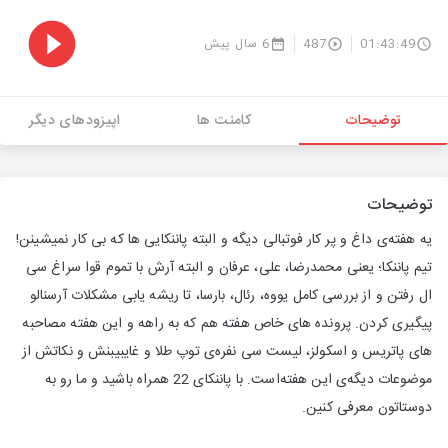
01:43:49
487
6 سال پیش
توضیحات
کامنت ها
اپیزودهای دیگر
توضیحات
یه هفته‌ی داغ و پر کار فوتبالی دیگه و البته پاننکایی ها که بی کار نمیشینن!
تیم پاننکا؛ یعنی محمدرضا، علی، عرفان و البته آرش با تموم قوا سراغ سی
ال رفتن و از بررسی کامل یووه، رئال، بارسا، تا ریشه یابی مشکلات آرسنالو
پیگیری کردن. پرونده های خاص هفته هم که به راهه و این هفته مصاحبه
های پاتریس و اسکولز، لیست سی نفره‌ی توپ طلا و غایبیبنش و نکاتش از
موضوعات دیگه‌ی این هفته‌است‌. با پاننکای 22 همراه باشید و ما رو به
دوستاتون معرفی کنین.