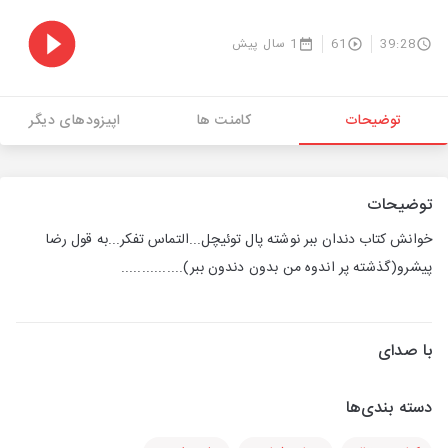
39:28
61
1 سال پیش
توضیحات
کامنت ها
اپیزودهای دیگر
توضیحات
خوانش کتاب دندان ببر نوشته پال توئیچل...التماس تفکر...به قول رضا
پیشرو(گذشته پر اندوه من بدون دندون ببر)...............
با صدای
دسته بندی‌ها