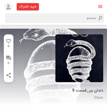
خرید اشتراک
0
0
دندان ببر_قسمت 9
Olum