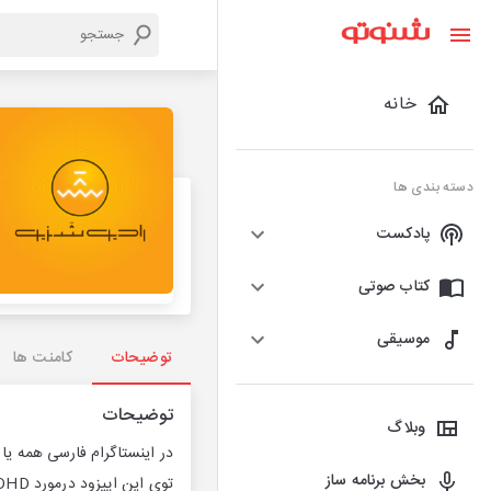
خانه
دسته بندی ها
پادکست
کتاب صوتی
موسیقی
توضیحات
کامنت ها
توضیحات
وبلاگ
در اینستاگرام فارسی همه یا ocd دارن یا pmdd یا adhd یا اختلالات دیگه و حرف زدن از این اختلالات هم جنبه‌ی مثبت داره و هم جنبه‌ی منفی.
بخش برنامه ساز
توی این اپیزود درمورد ADHD مفصل حرف زدیم.