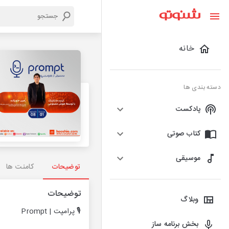
خانه
دسته بندی ها
پادکست
کتاب صوتی
موسیقی
توضیحات
کامنت ها
توضیحات
وبلاگ
🎙 پرامپت | Prompt
بخش برنامه ساز