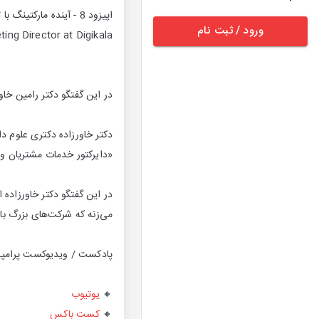
اپیزود 8 - آینده مارکتینگ با توسعه هوش مصنوعی - گفتگو با دکتر رامین خاورزاده؛ مدیر کل تیم استراتژی و بینش بازاریابی دیجی‌کالا
ورود / ثبت نام
ing Director at Digikala
در این گفتگو دکتر رامین خ
دکتر خاورزاده دکتری علوم دا
«دایرکتور خدمات مشتریان و م
در این گفتگو دکتر خاورزاده 
می‌زنه که شرکت‌های بزرگ با
پادکست / ویدیوکست پرامپ
🔸
یوتیوب
🔸
کست باکس