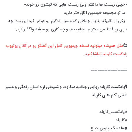
- خیلی ریسک ها داشتم ولی ریسک هایی که تهشون رو خوندم
- ما تو مجموعه خودمون اتاق فکر داریم
- یکی از تاثیرگذارترین جملاتی که مسیر زندگیم رو عوض کرد ابن بود: چه
کاری رو فقط من میتونم انجام بدم؛ و چه کاری رو میشه واگذار کرد.
📺
مثل همیشه میتونید نسخه ویدیویی کامل این گفتگو رو در کانال یوتیوب
پادکست کاربلد تماشا کنید
.
➖➖➖➖➖➖➖➖➖➖➖
🎙
پادکست کاربلد؛ روایتی جذاب، متفاوت و شنیدنی از داستان زندگی و مسیر
شغلی آدم های کاربلد
#پادکست_کاربلد
#کاربلد
#هلدینگ_پارس_دباغ