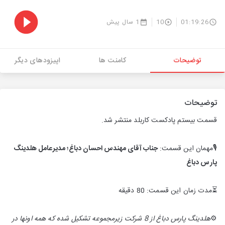
01:19:26
10
1 سال پیش
توضیحات
کامنت ها
اپیزودهای دیگر
توضیحات
قسمت بیستم پادکست کاربلد منتشر شد.
🎙مهمان این قسمت:
جناب آقای مهندس احسان دباغ؛ مدیرعامل هلدینگ
پارس دباغ
⏳مدت زمان این قسمت: 80 دقیقه
⚙️
هلدینگ پارس دباغ از 8 شرکت زیرمجموعه تشکیل شده که همه اونها در