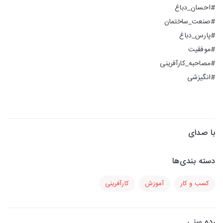
#احسان_دباغ
#صنعت_ساختمان
#پارس_دباغ
#موفقیت
#مصاحبه_کارآفرینی
#انگیزشی
با صدای
دسته بندی‌ها
کسب و کار
آموزش
کارآفرینی
رده سنی