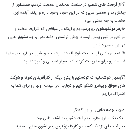
💡از
فرصت های شغلی
در صنعت ساختمان صحبت کردیم، همینطور از
چالش ها و سختی هایی که در این حوزه وجود داره و اینکه آینده این
صنعت به چه سمتی میره.
💎
رمز موفقیتشون
رو پرسیدیم و اینکه در مواقعی که شرایط سخت و
موانعی براشون پیش اومده، چطور تونستن ادامه بدن و چه
مشوق
هایی
در این مسیر داشتن.
🎯همچنین کلی از تجربیات فوق العاده ارزشمند خودشون در طی این سالها
فعالیت رو برای ما روایت کردند که بسیار شنیدنی و آموزنده بود.
🏆بسیار خوشحالیم که تونستیم با یکی دیگه از
کارآفرینان نمونه و شرکت
های موفق و پیشرو
گفتگو کنیم و تجارب ذی قیمت اونها رو برای شما به
اشتراک بزاریم.
📌چند
جمله طلایی
از این گفتگو:
- تک تک سلول های بدنم اعتقادشون به اشتغالزایی بود.
- در آینده ای نزدیک کسب و کارها بزرگترین بحرانشون منابع انسانیه