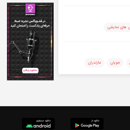
ن های نمایشی
جویان
مازندران