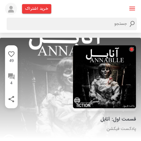
خرید اشتراک
49
4
قسمت اول: آنابل
پادکست فیکشن