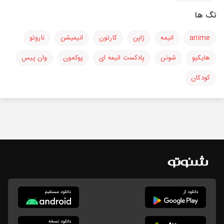
تگ ها
anime
انیمه
ژاپن
کارتون
انیمیشن
ناروتو
هایکیو
شونن
پادکست انیمه ای
پوکمون
وان پیس
کودکان