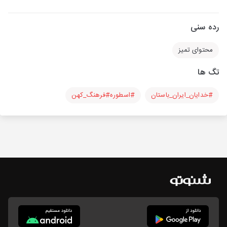
رده سنی
محتوای تمیز
تگ ها
#خدایان_ایران_باستان
#اسطوره#فرهنگ_کهن