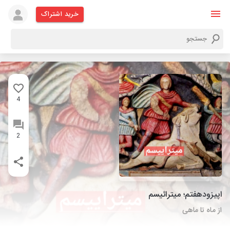
خرید اشتراک
4
2
اپیزودهفتم؛ میترائیسم
از ماه تا ماهی