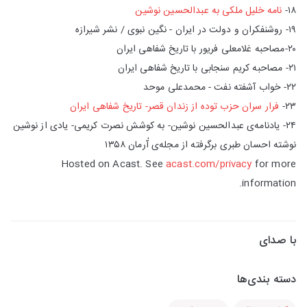
۱۸-
نامه خلیل ملکی به عبدالحسین نوشین
۱۹- روشنفکران و دولت در ایران - نگین نبوی / نشر شیرازه
۲۰-مصاحبه غلامعلی فریور با تاریخ شفاهی ایران
۲۱- مصاحبه کریم سنجابی با تاریخ شفاهی ایران
۲۲- خواب آشفته نفت - محمدعلی موحد
۲۳-
فرار سران حزب توده از زندان قصر- تاریخ شفاهی ایران
۲۴- یادنامه‌ی عبدالحسین نوشین- به کوشش نصرت کریمی- یادی از نوشین
نوشته احسان طبری برگرفته از مجله‌ی آٰرمان ۱۳۵۸
Hosted on Acast. See
acast.com/privacy
for more
information.
با صدای
دسته بندی‌ها