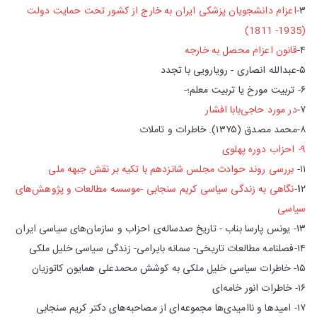
۳-
اعزام دانشجویان پزشکی ایران به خارج از کشور تحت حمایت دولت
(1935- 1811)
۴-
قانون اعزام محصل به خارجه
۵-عبدالله انصاری - رویارویی با تجدد
۶- تربیت مورخ یا تربیت معلم؛-
۷-
در مورد حاجی‌بابا افشار
۸-محمد مصدق (۱۳۷۵). خاطرات
و
تاملات
۹
-
احزاب
دوره
پهلوی
۱۱-
بررسی روند حوادث مجلس شانزدهم با تکیه بر نقش جبهه ملی
۲-
۱
نگاهی به زندگی سیاسی کریم سنجابی -موسسه مطالعات و پژوهش‌های
سیاسی
۱۳- یونس پارسا بناب - تاریخ صدساله‌ی احزاب و سازمان‌های سیاسی ایران
۱۴-فصلنامه مطالعات تاریخی- سمانه بایرامی- زندگی سیاسی خلیل ملکی
۱۵- خاطرات سیاسی خلیل ملکی به کوشش محمدعلی همایون کاتوزیان
۱۶- خاطرات انور خامه‌ای
۱۷- امیدها و ناامیدی‌ها مجموعه‌ای از مصاحبه‌های دکتر کریم سنجابی