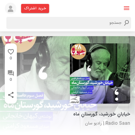
خرید اشتراک
0
0
خیابانِ خورشید، گورستانِ ماه
Radio Saan | رادیو سان