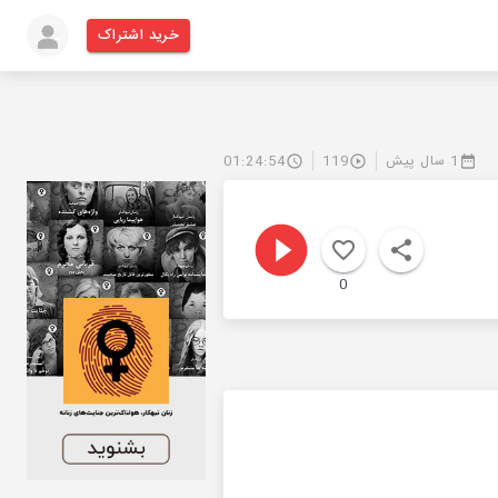
خرید اشتراک
1 سال پیش
119
01:24:54
0