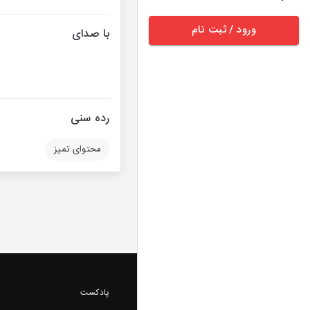
ورود / ثبت نام
با صدای
رده سنی
محتوای تمیز
پادکست