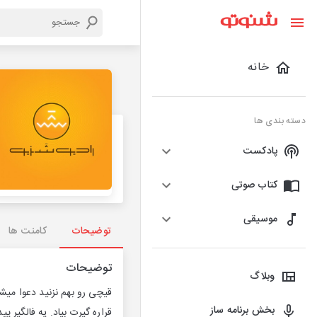
خانه
دسته بندی ها
پادکست
کتاب صوتی
موسیقی
توضیحات
کامنت ها
توضیحات
وبلاگ
قیچی رو بهم نزنید دعوا م
بخش برنامه ساز
قراره گیرت بیاد. یه فالگیر