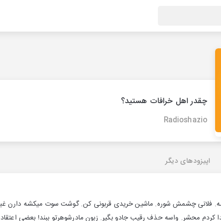
چقدر اهل خرافات هستید؟
Radioshazio
اپیزودهای دیگر
یشه. فلانی چشمش شوره. ماشین خریدی قربونی کن. گوشت سوت میکشه دارن غی
 پیدا کردم محشر. واسه حذف رقیب جادو بگیر. زبون مادرشوهرتو ببند! بعضی اعت