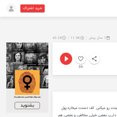
خرید اشتراک
7 سال پیش
11.9K
43:28
59
بتت رو میکنن. کف دستت میخاره پول
قاد دارن، بعضی خیلی مخالفن و بعضی هم