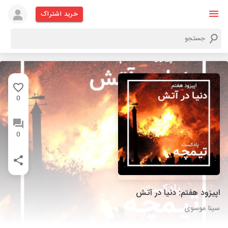
خرید اشتراک
0
0
اپیزود هفتم: دنیا در آتش
سینا موسوی