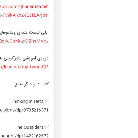
treon.com/ghanemzadeh
xFti9kAlkh24EefEA/join
پلی لیست همه‌ی ویدیوهای پ
3A3Qg6cObMqziOZhsMVez
دوره‌ی آموزشی «کارآفرینی ناب یا Lean Startup برای موفقیت استارتاپ»
s/lean-startup-fvmrt103
کتاب‌ها و دیگر منابع:
✅ Thinking in Bets
cisions/dp/0735216371/
✅ The Outsiders
lueprint/dp/1422162672/