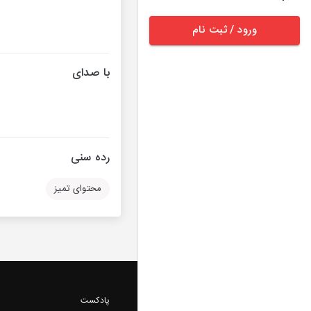
ورود / ثبت نام
با صدای
رده سنی
محتوای تمیز
پادکست