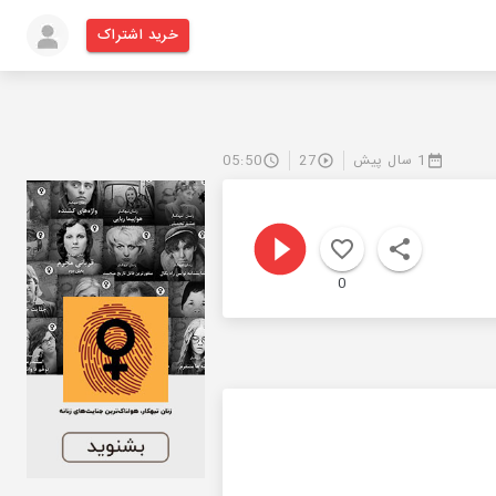
خرید اشتراک
1 سال پیش
27
05:50
0