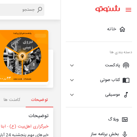
خانه
دسته بندی ها
پادکست
کتاب صوتی
موسیقی
توضیحات
کامنت ها
توضیحات
وبلاگ
خبرگزاری اهل‌بیت (ع) - ابنا
بخش برنامه ساز
خبرهای مهم پنجشنبه 24 آبان 1403_گوینده: محمد عارفیان_موسیقی: limitless