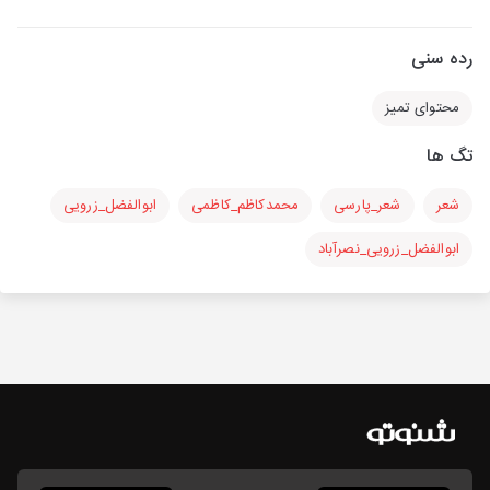
رده سنی
محتوای تمیز
تگ ها
شعر
شعر_پارسی
محمدکاظم_کاظمی
ابوالفضل_زرویی
ابوالفضل_زرویی_نصرآباد