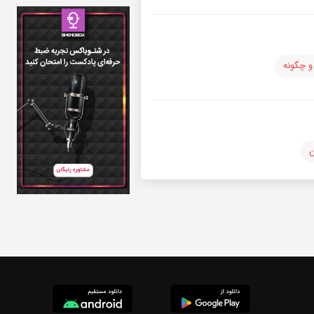
و چگونه
ن