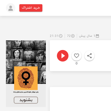
خرید اشتراک
1 سال پیش
72
21:31
0