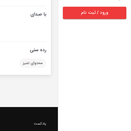
ورود / ثبت نام
با صدای
رده سنی
محتوای تمیز
پادکست