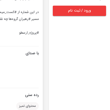
ورود / ثبت نام
در این شماره از #کست_میم به
مسیر #رهبران گروه‌ها چه نق
#پروژه_ارسطو
با صدای
رده سنی
محتوای تمیز